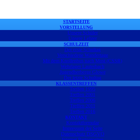
STARTSEITE
VORSTELLUNG
Unsere Schüler
Unsere Lehrer
SCHULZEIT
Der erste Schultag
Verschiedene Wandertage
Mit dem Knollenbus nach Most (CSSR)
Wehrlager Lauterbach
Jugendherberge Glowe
Der letzte Schultag
KLASSENTREFFEN
Treffen 1995
Treffen 2001
Treffen 2006
Treffen 2011
Treffen 2016
KONTAKT
Kontaktformular
Impressum der Seite
Datenschutz DSGVO
Internet Partnerseiten