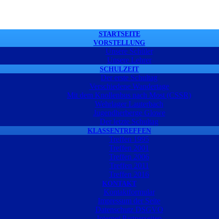
STARTSEITE
VORSTELLUNG
Unsere Schüler
Unsere Lehrer
SCHULZEIT
Der erste Schultag
Verschiedene Wandertage
Mit dem Knollenbus nach Most (CSSR)
Wehrlager Lauterbach
Jugendherberge Glowe
Der letzte Schultag
KLASSENTREFFEN
Treffen 1995
Treffen 2001
Treffen 2006
Treffen 2011
Treffen 2016
KONTAKT
Kontaktformular
Impressum der Seite
Datenschutz DSGVO
Internet Partnerseiten